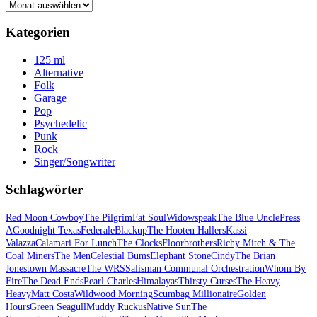
Archiv
Kategorien
125 ml
Alternative
Folk
Garage
Pop
Psychedelic
Punk
Rock
Singer/Songwriter
Schlagwörter
Red Moon Cowboy
The Pilgrim
Fat Soul
Widowspeak
The Blue Uncle
Press
A
Goodnight Texas
Federale
Blackup
The Hooten Hallers
Kassi
Valazza
Calamari For Lunch
The Clocks
Floorbrothers
Richy Mitch & The
Coal Miners
The Men
Celestial Bums
Elephant Stone
Cindy
The Brian
Jonestown Massacre
The WRS
Salisman Communal Orchestration
Whom By
Fire
The Dead Ends
Pearl Charles
Himalayas
Thirsty Curses
The Heavy
Heavy
Matt Costa
Wildwood Morning
Scumbag Millionaire
Golden
Hours
Green Seagull
Muddy Ruckus
Native Sun
The