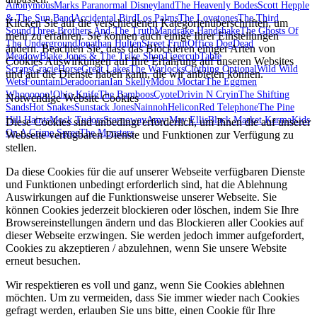
Anonymous
Marks Paranormal Disneyland
The Heavenly Bodes
Scott Hepple
& The Sun Band
Accidental Bird
Los Palms
The Lovetones
The Third
Klicken Sie auf die verschiedenen Kategorienüberschriften, um
Sound
Three Brothers And The Truth
Mandrake Handshake
The Ghosts Of
mehr zu erfahren. Sie können auch einige Ihrer Einstellungen
The Underground
Jonathan Hultén
Street Fruit
Office Dog
Dead
ändern. Beachten Sie, dass das Blockieren einiger Arten von
Meadow
Blake Jones & The Trike Shop
Tigercub
Table
Cookies Auswirkungen auf Ihre Erfahrung auf unseren Websites
Scraps
GracieHorse
Great Lakes
The Warlocks
Clothing Optional
Wild Wild
und auf die Dienste haben kann, die wir anbieten können.
Wets
Fountain
Deradoorian
Ian Skelly
Mdou Moctar
The Eggmen
Whoooooo!
Ohio Knife
The Bamboos
Cyote
Drivin N Cryin
The Shifting
Notwendige Website Cookies
Sands
Hot Snakes
Sunstack Jones
Nainnoh
Helicon
Red Telephone
The Pine
Hill Haints
Mock Tudors
Stornoway
Amy May Ellis
Black Market Karma
Kids
Diese Cookies sind unbedingt erforderlich, um Ihnen die auf unserer
On A Crime Spree
The Monsters
Webseite verfügbaren Dienste und Funktionen zur Verfügung zu
stellen.
Da diese Cookies für die auf unserer Webseite verfügbaren Dienste
und Funktionen unbedingt erforderlich sind, hat die Ablehnung
Auswirkungen auf die Funktionsweise unserer Webseite. Sie
können Cookies jederzeit blockieren oder löschen, indem Sie Ihre
Browsereinstellungen ändern und das Blockieren aller Cookies auf
dieser Webseite erzwingen. Sie werden jedoch immer aufgefordert,
Cookies zu akzeptieren / abzulehnen, wenn Sie unsere Website
erneut besuchen.
Wir respektieren es voll und ganz, wenn Sie Cookies ablehnen
möchten. Um zu vermeiden, dass Sie immer wieder nach Cookies
gefragt werden, erlauben Sie uns bitte, einen Cookie für Ihre