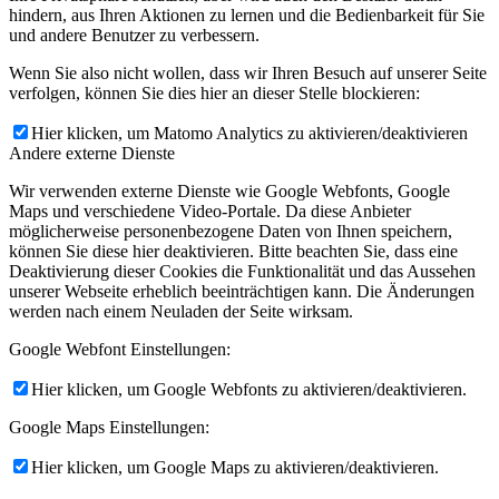
Wildwood Morning
Small Field
Dedfones
hindern, aus Ihren Aktionen zu lernen und die Bedienbarkeit für Sie
und andere Benutzer zu verbessern.
Solo Coyotes
Floorbrothers
Black Operator
Wenn Sie also nicht wollen, dass wir Ihren Besuch auf unserer Seite
Heavy Whipped Cream
Morningsiders
Electric Orange
verfolgen, können Sie dies hier an dieser Stelle blockieren:
Desert Sands
The Goa Express
Fangus
Bikini Beach
Hier klicken, um Matomo Analytics zu aktivieren/deaktivieren
Bad Ritual
Sewage Farm
The Third Mind
Andere externe Dienste
Cousines Like Shit
Mandrake Handshake
Fire In Her Eyes
Wir verwenden externe Dienste wie Google Webfonts, Google
Seablite
Lifeguard
Deadborns
Liminal
Glorybots
Maps und verschiedene Video-Portale. Da diese Anbieter
möglicherweise personenbezogene Daten von Ihnen speichern,
Blackup
The Heavy Heavy
Index For Working Musik
können Sie diese hier deaktivieren. Bitte beachten Sie, dass eine
Deaktivierung dieser Cookies die Funktionalität und das Aussehen
Panic Shack
La Cerca
Ghosts Of Jupiter
unserer Webseite erheblich beeinträchtigen kann. Die Änderungen
Declan Welsh And The Decadent West
The Jackson Pollock
werden nach einem Neuladen der Seite wirksam.
Great Lakes
Sammy Brue
Plosivs
Goodnight Texas
Google Webfont Einstellungen:
Pearl Charles
Tucker Riggleman & The Cheap Dates
Hier klicken, um Google Webfonts zu aktivieren/deaktivieren.
Radium Dolls
The Pine Hill Haints
Khruangbin
Google Maps Einstellungen:
Cherry Cosmos
Midnight Morning
Hier klicken, um Google Maps zu aktivieren/deaktivieren.
Frankie And The Witch Fingers
Organ Morgan