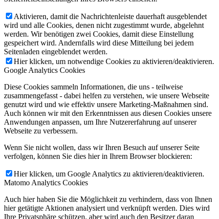
Arsun
Blind Adam And The Federal League
Düül Suns
Aktivieren, damit die Nachrichtenleiste dauerhaft ausgeblendet
Los Palms
Angus And Julia Stone
Head Cut
wird und alle Cookies, denen nicht zugestimmt wurde, abgelehnt
Plastic Man
Caroline Rose
Flash Floods
werden. Wir benötigen zwei Cookies, damit diese Einstellung
gespeichert wird. Andernfalls wird diese Mitteilung bei jedem
Yea-Ming And The Rumours
Ohio Knife
Verstärker
Seitenladen eingeblendet werden.
Hier klicken, um notwendige Cookies zu aktivieren/deaktivieren.
Forest Ray
Cut Worms
The Ar-Kaics
Andrew Cushin
Google Analytics Cookies
TIDE-EYE
Fragile Creatures
Trestles
AyahuascA
Diese Cookies sammeln Informationen, die uns - teilweise
Glass Eye
Marks Paranormal Disneyland
Stony Sugarskull
zusammengefasst - dabei helfen zu verstehen, wie unsere Webseite
genutzt wird und wie effektiv unsere Marketing-Maßnahmen sind.
Ian Skelly
Accidental Bird
The Dead Ends
Jim White
Auch können wir mit den Erkenntnissen aus diesen Cookies unsere
Reality Anonymous
The Vacant Lots
Hakan
The WRS
Anwendungen anpassen, um Ihre Nutzererfahrung auf unserer
Webseite zu verbessern.
The Coalminers Grandson
Matt Costa
The Blue Uncle
Wenn Sie nicht wollen, dass wir Ihren Besuch auf unserer Seite
The Spectre Collective
TTRRUUCES
Tijuana Hercules
verfolgen, können Sie dies hier in Ihrem Browser blockieren:
Devotchka
Elephant Stone
Scumbag Millionaire
Hier klicken, um Google Analytics zu aktivieren/deaktivieren.
Celestial Bums
Stress Dolls
Three Brothers And The Truth
Matomo Analytics Cookies
Sun Atoms
Steakhouse
DeWolff
Muddy Ruckus
Auch hier haben Sie die Möglichkeit zu verhindern, dass von Ihnen
hier getätigte Aktionen analysiert und verknüpft werden. Dies wird
The Hooten Hallers
Tigercub
The Pinheads
Ihre Privatsphäre schützen, aber wird auch den Besitzer daran