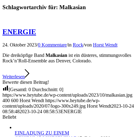
Schlagwortarchiv für:
Malkasian
ENERGIE
24. Oktober 2023
/
0 Kommentare
/
in
Rock
/
von
Horst Wendt
Die dreiköpfige Band
Malkasian
ist ein düsteres, stimmungsvolles
Rock’n’Roll-Ensemble aus Denver, Colorado.
Weiterlesen
Bewerte diesen Beitrag!
[Gesamtl:
0
Durchschnitt:
0
]
https://www.heytube.de/wp-content/uploads/2023/10/malkasian.jpg
400
600
Horst Wendt
https://www.heytube.de/wp-
content/uploads/2020/07/logo-300x249.jpg
Horst Wendt
2023-10-24
08:58:48
2023-10-24 08:58:53
ENERGIE
Beliebt
EINLADUNG ZU EINEM