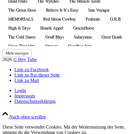
Dead Finks
The Wytches
The Miracle Seeds
The Green Door
Believe It It’s Easy
Sun Voyager
MEMORIALS
Red Moon Cowboy
Federale
O.R.B
High & Drys
Henrik Appel
GracieHorse
The Cold Stares
Gruff Rhys
Salarymen
Greet Death
Owen Tressider
Abraxas
Goodbye June
Mehr anzeigen
The Dandy Warhols
Workhorse
The Chemistry Set
2026
© Hey Tube
The Natvral
Cabin
Villagers
Link zu Facebook
Harvey Rushmore & The Octopus
Garcia Peoples
Fountain
Link zu Rss dieser Seite
Link zu Mail
Strand Of Oaks
Dead Visions
The Amoires
Japanese Television
HeadFirst
The Albinos
LogIn
Impressum
The Notwist
GOOMH
Tré Burt
Datura4
Datenschutzerklärung
Sunstack Jones
Zoh Amba
Snowgoose
The Bamboos
Nach oben scrollen
Red Mountains
The Number Red
Swampmeat Family Band
Mdou Moctar
The Sadies
The Snuts
Cari Cari
Diese Seite verwendet Cookies. Mit der Weiternutzung der Seite,
stimmst du die Verwendung von Cookies zu.