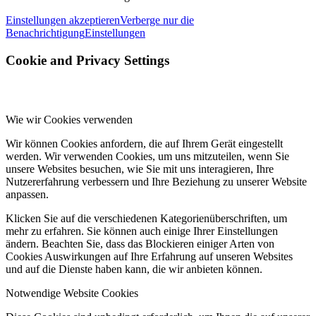
Kids On A Crime Spree
Scott Hepple & The Sun Band
Einstellungen akzeptieren
Verberge nur die
The Scratch
The Mushroom Club
Mystic Braves
Benachrichtigung
Einstellungen
Two Thumbs Down
The Heavenly Bodes
Stornoway
Cookie and Privacy Settings
Uncle Acid And The Deadbeats
Wicca Phase Springs Eternal
Les Big Byrd
Iceage
The Arthur Brothers
The Clocks
Stone Sober
Dead Meadow
Trabants
Nora Kelly Band
Wie wir Cookies verwenden
Calamari For Lunch
The Smashing Times
Wir können Cookies anfordern, die auf Ihrem Gerät eingestellt
Kimono Drag Queens
The Defended
Bones Shake
werden. Wir verwenden Cookies, um uns mitzuteilen, wenn Sie
unsere Websites besuchen, wie Sie mit uns interagieren, Ihre
Tele Novella
Malkasian
Table Scraps
Garden Of Worm
Nutzererfahrung verbessern und Ihre Beziehung zu unserer Website
Camera
The Brian Jonestown Massacre
Californiosos
anpassen.
Devils Witches
Django Django
The Black Keys
Klicken Sie auf die verschiedenen Kategorienüberschriften, um
mehr zu erfahren. Sie können auch einige Ihrer Einstellungen
The Minks
Paul Molloy
The Humms
Grits & Greens
ändern. Beachten Sie, dass das Blockieren einiger Arten von
Evolfo
Salisman Communal Orchestration
Magic Shoppe
Cookies Auswirkungen auf Ihre Erfahrung auf unseren Websites
und auf die Dienste haben kann, die wir anbieten können.
Mummise Guns
Aitis Band
Nancy
White Woolly
Notwendige Website Cookies
Girl And Girl
Black Lizard
Wild Wild Wets