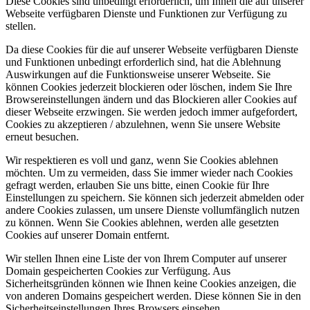
Diese Cookies sind unbedingt erforderlich, um Ihnen die auf unserer
Golden Hours
Helicon
Press A
Webseite verfügbaren Dienste und Funktionen zur Verfügung zu
Gunman And The Holy Ghost
Smoke
The Men
CVC
stellen.
MaveriX
The Third Sound
Fat White Family
Da diese Cookies für die auf unserer Webseite verfügbaren Dienste
und Funktionen unbedingt erforderlich sind, hat die Ablehnung
The Lovetones
No Age
Baby Jesus
Auswirkungen auf die Funktionsweise unserer Webseite. Sie
The Green Flamingos
The Gluts
Black Kalmar Skull
können Cookies jederzeit blockieren oder löschen, indem Sie Ihre
Browsereinstellungen ändern und das Blockieren aller Cookies auf
Anyway Gang
Said Sara
Green Seagull
University
dieser Webseite erzwingen. Sie werden jedoch immer aufgefordert,
Cookies zu akzeptieren / abzulehnen, wenn Sie unsere Website
Lucid Sins
Street Fruit
The Darts
Jonathan Hultén
erneut besuchen.
The Warlocks
Silver People
The Bobby Lees
Wir respektieren es voll und ganz, wenn Sie Cookies ablehnen
Amy May Ellis
Alex Maas
The Shifting Sands
möchten. Um zu vermeiden, dass Sie immer wieder nach Cookies
gefragt werden, erlauben Sie uns bitte, einen Cookie für Ihre
Marcus O'Neill
Fogbound
Sleep Eaters
Sharp Pins
Einstellungen zu speichern. Sie können sich jederzeit abmelden oder
andere Cookies zulassen, um unsere Dienste vollumfänglich nutzen
Goat
The Rebels Of Tijuana
Widowspeak
zu können. Wenn Sie Cookies ablehnen, werden alle gesetzten
Richard Olson & The Familiars
Las Robertas
Oog Bogo
Cookies auf unserer Domain entfernt.
Aunt Cynthia´s Cabin
Venus Furs
Detroit Rebellion
Wir stellen Ihnen eine Liste der von Ihrem Computer auf unserer
Domain gespeicherten Cookies zur Verfügung. Aus
All Them Witches
SunDog
JuJu
BCMC
Sicherheitsgründen können wie Ihnen keine Cookies anzeigen, die
Mock Tudors
Immaterial Possession
Wired Ways
von anderen Domains gespeichert werden. Diese können Sie in den
Sicherheitseinstellungen Ihres Browsers einsehen.