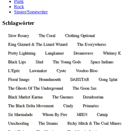
Punk
Rock
Singer/Songwriter
Schlagwörter
Slow Rosary
The Coral
Clothing Optional
King Gizzard & The Lizard Wizard
The Everywheres
Pretty Lightning
Langkamer
Dreamwave
Whitney K
Black Lips
Slud
The Young Gods
Space Indians
L'Epée
Lawmaker
Cyote
Voodoo Bloo
Floral Image
Houndmouth
DAIISTAR
Gong Splat
The Ghosts Of The Underground
The Goon Sax
Black Market Karma
The Gnomes
Deradoorian
The Black Delta Movement
Cindy
Primaries
Sir Marmalade
Whom By Fire
MIEN
Catnip
Unschooling
The Steams
Richy Mitch & The Coal Miners