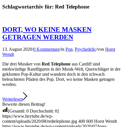
Schlagwortarchiv für:
Red Telephone
DORT, WO KEINE MASKEN
GETRAGEN WERDEN
13. August 2020
/
0 Kommentare
/
in
Pop
,
Psychedelic
/
von
Horst
Wendt
Die drei Musiker von
Red Telephone
aus Cardiff sind
merkwürdige Randfiguren in der Musik-Welt, Querschläger in der
geklonten Pop-Kultur und wandern doch in den schwach
beleuchteten Pfaden des Pop. Dort, wo keine Masken getragen
werden.
Weiterlesen
Bewerte diesen Beitrag!
[Gesamtl:
0
Durchschnitt:
0
]
https://www.heytube.de/wp-
content/uploads/2020/08/redtelephone.jpg
400
600
Horst Wendt
https://www.heytube.de/wp-content/uploads/2020/07/logo-