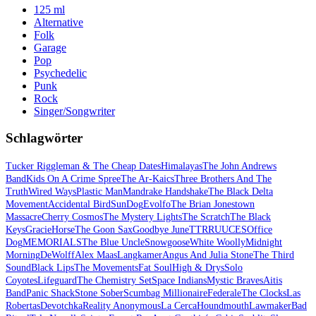
125 ml
Alternative
Folk
Garage
Pop
Psychedelic
Punk
Rock
Singer/Songwriter
Schlagwörter
Tucker Riggleman & The Cheap Dates
Himalayas
The John Andrews
Band
Kids On A Crime Spree
The Ar-Kaics
Three Brothers And The
Truth
Wired Ways
Plastic Man
Mandrake Handshake
The Black Delta
Movement
Accidental Bird
SunDog
Evolfo
The Brian Jonestown
Massacre
Cherry Cosmos
The Mystery Lights
The Scratch
The Black
Keys
GracieHorse
The Goon Sax
Goodbye June
TTRRUUCES
Office
Dog
MEMORIALS
The Blue Uncle
Snowgoose
White Woolly
Midnight
Morning
DeWolff
Alex Maas
Langkamer
Angus And Julia Stone
The Third
Sound
Black Lips
The Movements
Fat Soul
High & Drys
Solo
Coyotes
Lifeguard
The Chemistry Set
Space Indians
Mystic Braves
Aitis
Band
Panic Shack
Stone Sober
Scumbag Millionaire
Federale
The Clocks
Las
Robertas
Devotchka
Reality Anonymous
La Cerca
Houndmouth
Lawmaker
Bad