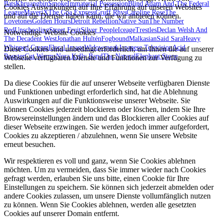
Bats
Khruangbin
Smoke
Immaterial Possession
Blind Adam And The Federal
Cookies Auswirkungen auf Ihre Erfahrung auf unseren Websites
League
MaveriX
The Goa Express
Gruff Rhys
Caroline Rose
The
und auf die Dienste haben kann, die wir anbieten können.
Lovetones
Golden Hours
Detroit Rebellion
Native Sun
The Number
Red
Unschooling
Street Fruit
Silver People
Iceage
Trestles
Declan Welsh And
Notwendige Website Cookies
The Decadent West
Jonathan Hultén
Fogbound
Malkasian
Said Sara
Heavy
Whipped Cream
Floral Image
Widowspeak
Japanese Television
Acid
Diese Cookies sind unbedingt erforderlich, um Ihnen die auf unserer
Rooster
Cut Worms
Nora Kelly Band
The Natvral
Elephant Stone
Webseite verfügbaren Dienste und Funktionen zur Verfügung zu
stellen.
Da diese Cookies für die auf unserer Webseite verfügbaren Dienste
und Funktionen unbedingt erforderlich sind, hat die Ablehnung
Auswirkungen auf die Funktionsweise unserer Webseite. Sie
können Cookies jederzeit blockieren oder löschen, indem Sie Ihre
Browsereinstellungen ändern und das Blockieren aller Cookies auf
dieser Webseite erzwingen. Sie werden jedoch immer aufgefordert,
Cookies zu akzeptieren / abzulehnen, wenn Sie unsere Website
erneut besuchen.
Wir respektieren es voll und ganz, wenn Sie Cookies ablehnen
möchten. Um zu vermeiden, dass Sie immer wieder nach Cookies
gefragt werden, erlauben Sie uns bitte, einen Cookie für Ihre
Einstellungen zu speichern. Sie können sich jederzeit abmelden oder
andere Cookies zulassen, um unsere Dienste vollumfänglich nutzen
zu können. Wenn Sie Cookies ablehnen, werden alle gesetzten
Cookies auf unserer Domain entfernt.