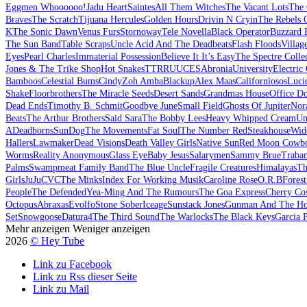
Eggmen Whoooooo!
Jadu Heart
Saintes
All Them Witches
The Vacant Lots
The 
Braves
The Scratch
Tijuana Hercules
Golden Hours
Drivin N Cryin
The Rebels 
K
The Sonic Dawn
Venus Furs
Stornoway
Tele Novella
Black Operator
Buzzard 
The Sun Band
Table Scraps
Uncle Acid And The Deadbeats
Flash Floods
Villag
Eyes
Pearl Charles
Immaterial Possession
Believe It It’s Easy
The Spectre Colle
Jones & The Trike Shop
Hot Snakes
TTRRUUCES
Abronia
University
Electric
Bamboos
Celestial Bums
Cindy
Zoh Amba
Blackup
Alex Maas
Californiosos
Luci
Shake
Floorbrothers
The Miracle Seeds
Desert Sands
Grandmas House
Office D
Dead Ends
Timothy B. Schmit
Goodbye June
Small Field
Ghosts Of Jupiter
Nor
Beats
The Arthur Brothers
Said Sara
The Bobby Lees
Heavy Whipped Cream
Un
A
Deadborns
SunDog
The Movements
Fat Soul
The Number Red
Steakhouse
Wid
Hallers
Lawmaker
Dead Visions
Death Valley Girls
Native Sun
Red Moon Cowb
Worms
Reality Anonymous
Glass Eye
Baby Jesus
Salarymen
Sammy Brue
Traban
Palms
Swampmeat Family Band
The Blue Uncle
Fragile Creatures
Himalayas
Th
Girls
JuJu
CVC
The Minks
Index For Working Musik
Caroline Rose
O.R.B
Fores
People
The Defended
Yea-Ming And The Rumours
The Goa Express
Cherry Co
Octopus
Abraxas
Evolfo
Stone Sober
Iceage
Sunstack Jones
Gunman And The Ho
Set
Snowgoose
Datura4
The Third Sound
The Warlocks
The Black Keys
Garcia 
Mehr anzeigen
Weniger anzeigen
2026
© Hey Tube
Link zu Facebook
Link zu Rss dieser Seite
Link zu Mail