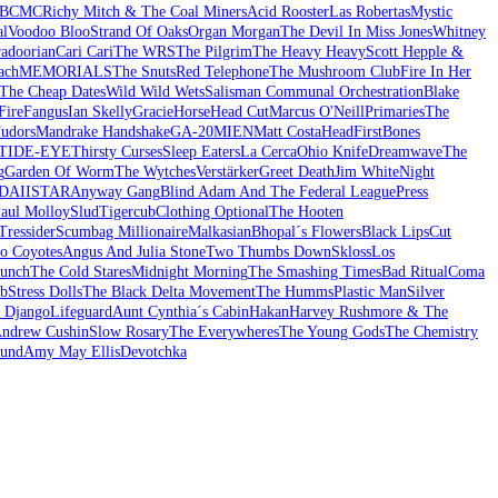
BCMC
Richy Mitch & The Coal Miners
Acid Rooster
Las Robertas
Mystic
al
Voodoo Bloo
Strand Of Oaks
Organ Morgan
The Devil In Miss Jones
Whitney
adoorian
Cari Cari
The WRS
The Pilgrim
The Heavy Heavy
Scott Hepple &
ach
MEMORIALS
The Snuts
Red Telephone
The Mushroom Club
Fire In Her
The Cheap Dates
Wild Wild Wets
Salisman Communal Orchestration
Blake
ire
Fangus
Ian Skelly
GracieHorse
Head Cut
Marcus O'Neill
Primaries
The
udors
Mandrake Handshake
GA-20
MIEN
Matt Costa
HeadFirst
Bones
TIDE-EYE
Thirsty Curses
Sleep Eaters
La Cerca
Ohio Knife
Dreamwave
The
g
Garden Of Worm
The Wytches
Verstärker
Greet Death
Jim White
Night
DAIISTAR
Anyway Gang
Blind Adam And The Federal League
Press
aul Molloy
Slud
Tigercub
Clothing Optional
The Hooten
ressider
Scumbag Millionaire
Malkasian
Bhopal´s Flowers
Black Lips
Cut
o Coyotes
Angus And Julia Stone
Two Thumbs Down
Skloss
Los
Lunch
The Cold Stares
Midnight Morning
The Smashing Times
Bad Ritual
Coma
ob
Stress Dolls
The Black Delta Movement
The Humms
Plastic Man
Silver
 Django
Lifeguard
Aunt Cynthia´s Cabin
Hakan
Harvey Rushmore & The
ndrew Cushin
Slow Rosary
The Everywheres
The Young Gods
The Chemistry
und
Amy May Ellis
Devotchka