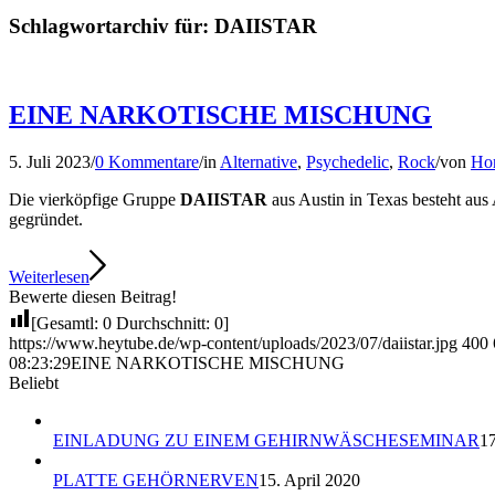
Schlagwortarchiv für:
DAIISTAR
EINE NARKOTISCHE MISCHUNG
5. Juli 2023
/
0 Kommentare
/
in
Alternative
,
Psychedelic
,
Rock
/
von
Hor
Die vierköpfige Gruppe
DAIISTAR
aus Austin in Texas besteht aus
gegründet.
Weiterlesen
Bewerte diesen Beitrag!
[Gesamtl:
0
Durchschnitt:
0
]
https://www.heytube.de/wp-content/uploads/2023/07/daiistar.jpg
400
08:23:29
EINE NARKOTISCHE MISCHUNG
Beliebt
EINLADUNG ZU EINEM GEHIRNWÄSCHESEMINAR
17
PLATTE GEHÖRNERVEN
15. April 2020