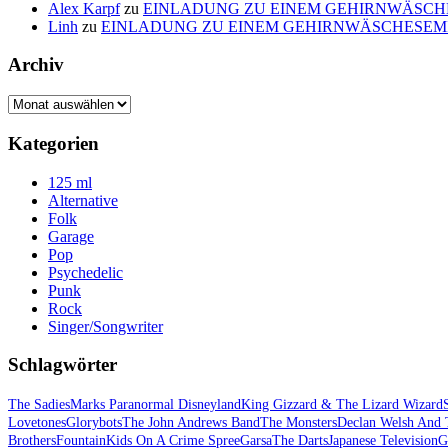
Alex Karpf
zu
EINLADUNG ZU EINEM GEHIRNWÄSCH
Linh
zu
EINLADUNG ZU EINEM GEHIRNWÄSCHESEM
Archiv
Archiv
Kategorien
125 ml
Alternative
Folk
Garage
Pop
Psychedelic
Punk
Rock
Singer/Songwriter
Schlagwörter
The Sadies
Marks Paranormal Disneyland
King Gizzard & The Lizard Wizard
Lovetones
Glorybots
The John Andrews Band
The Monsters
Declan Welsh And 
Brothers
Fountain
Kids On A Crime Spree
Garsa
The Darts
Japanese Television