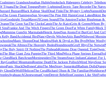
Coalminers Grandson
Jonathan Hultén
Smoke
Jack Habeggers Celebrity Telethon
Of Tijuana
The Dead Tongues
Pretty Lightning
Electric Tape Recorder
The Natvr
Buzzard Buzzard
Black Kalmar Skull
Dead Finks
The Mystery Lights
Nainnoh
Der
ers
The Green Flamingos
Sun Voyager
The Pine Hill Haints
Great Lakes
Bikini Be
ctive
Goodnight Texas
MaveriX
Green Seagull
The Amoires
Tucker Riggleman & 
 Orange
The Goon Sax
The Clocks
Catnip
The Ar-Kaics
Grits & Greens
Whom By F
d Sins
Frankie And The Witch Fingers
The Green Door
Fat White Family
Mock T
og
Mummise Guns
Sir Marmalade
Henrik Appel
Sun Atoms
Tré Burt
Girl And Girl
a Kelly Band
Accidental Bird
Nancy
Devils Witches
Aitis Band
Wildwood Mornin
schooling
Magic Shoppe
Dead Meadow
High & Drys
Les Big Byrd
White Woolly
owspeak
The Albinos
The Heavenly Bodes
Houndmouth
Gruff Rhys
The Notwist
P
oy
The Holy Spirit Of Nothing
The Pinheads
Kimono Drag Queens
L'Epée
Owen T
ts
The Blue Giant Zeta Puppies
The Third Mind
Wicca Phase Springs Eternal
Sol
e Gluts
Black Bats
Arsun
Morningsiders
The Steams
Space Indians
Calamari For 
t Ray
Goat
Red Mountains
Routine Death
The Jackson Pollock
Wired Ways
Sour S
smos
Panic Shack
Dedfones
Cabin
The Men
Stony Sugarskull
Radium Dolls
Django
ly Ghost
DeWolff
Helicon
The Coral
Richard Olson & The Familiars
Workhorse
A
Peoples
AyahuascA
Ghostwoman
Cyote
Detroit Rebellion
Cousines Like Shit
Fogbo