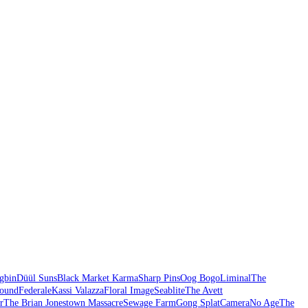
gbin
Düül Suns
Black Market Karma
Sharp Pins
Oog Bogo
Liminal
The
round
Federale
Kassi Valazza
Floral Image
Seablite
The Avett
r
The Brian Jonestown Massacre
Sewage Farm
Gong Splat
Camera
No Age
The