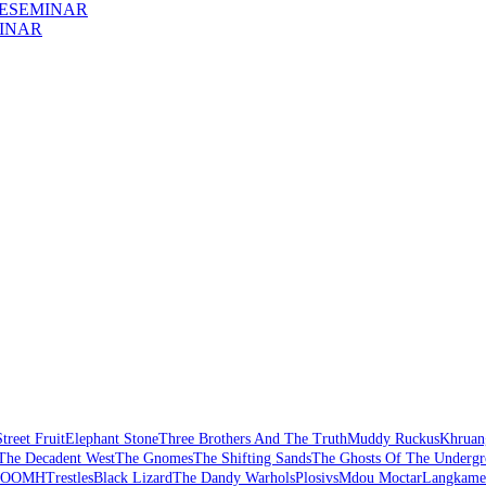
ESEMINAR
INAR
Street Fruit
Elephant Stone
Three Brothers And The Truth
Muddy Ruckus
Khruan
The Decadent West
The Gnomes
The Shifting Sands
The Ghosts Of The Underg
GOOMH
Trestles
Black Lizard
The Dandy Warhols
Plosivs
Mdou Moctar
Langkame