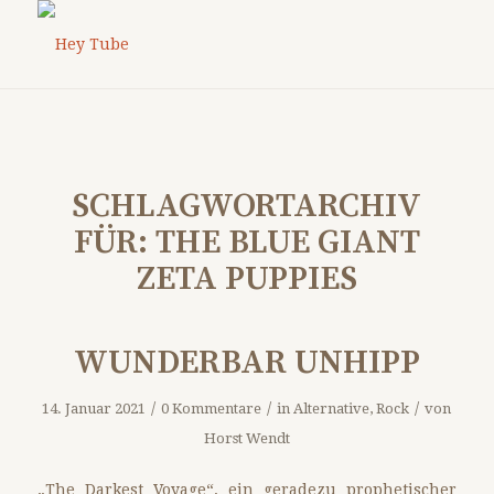
SCHLAGWORTARCHIV
FÜR:
THE BLUE GIANT
ZETA PUPPIES
WUNDERBAR UNHIPP
/
/
/
14. Januar 2021
0 Kommentare
in
Alternative
,
Rock
von
Horst Wendt
„The Darkest Voyage“, ein geradezu prophetischer