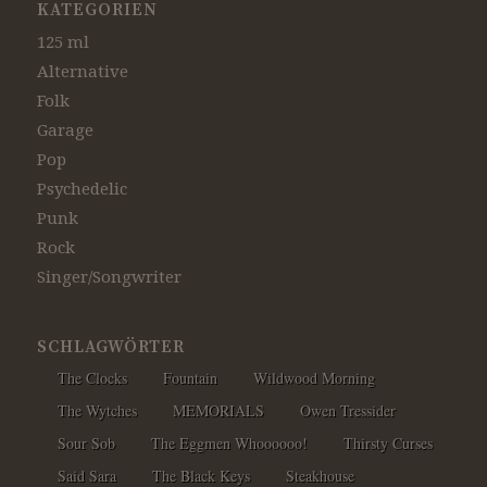
KATEGORIEN
125 ml
Alternative
Folk
Garage
Pop
Psychedelic
Punk
Rock
Singer/Songwriter
SCHLAGWÖRTER
The Clocks
Fountain
Wildwood Morning
The Wytches
MEMORIALS
Owen Tressider
Sour Sob
The Eggmen Whoooooo!
Thirsty Curses
Said Sara
The Black Keys
Steakhouse