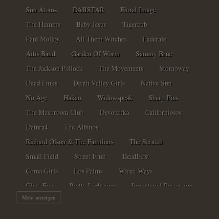
Sun Atoms
DAIISTAR
Floral Image
The Humms
Baby Jesus
Tigercub
Paul Molloy
All Them Witches
Federale
Aitis Band
Garden Of Worm
Sammy Brue
The Jackson Pollock
The Movements
Stornoway
Dead Finks
Death Valley Girls
Native Sun
No Age
Hakan
Widowspeak
Sharp Pins
The Mushroom Club
Devotchka
Californiosos
Datura4
The Albinos
Richard Olson & The Familiars
The Scratch
Small Field
Street Fruit
HeadFirst
Coma Girls
Los Palms
Wired Ways
Glass Eye
Pretty Lightning
Immaterial Possession
Mehr anzeigen
Magic Shoppe
Night Beats
Stress Dolls
Scott Hepple & The Sun Band
Anyway Gang