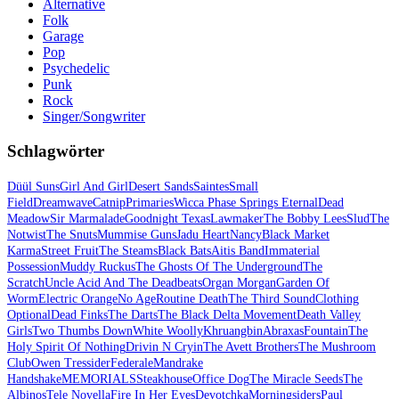
Alternative
Folk
Garage
Pop
Psychedelic
Punk
Rock
Singer/Songwriter
Schlagwörter
Düül Suns
Girl And Girl
Desert Sands
Saintes
Small
Field
Dreamwave
Catnip
Primaries
Wicca Phase Springs Eternal
Dead
Meadow
Sir Marmalade
Goodnight Texas
Lawmaker
The Bobby Lees
Slud
The
Notwist
The Snuts
Mummise Guns
Jadu Heart
Nancy
Black Market
Karma
Street Fruit
The Steams
Black Bats
Aitis Band
Immaterial
Possession
Muddy Ruckus
The Ghosts Of The Underground
The
Scratch
Uncle Acid And The Deadbeats
Organ Morgan
Garden Of
Worm
Electric Orange
No Age
Routine Death
The Third Sound
Clothing
Optional
Dead Finks
The Darts
The Black Delta Movement
Death Valley
Girls
Two Thumbs Down
White Woolly
Khruangbin
Abraxas
Fountain
The
Holy Spirit Of Nothing
Drivin N Cryin
The Avett Brothers
The Mushroom
Club
Owen Tressider
Federale
Mandrake
Handshake
MEMORIALS
Steakhouse
Office Dog
The Miracle Seeds
The
Albinos
Tele Novella
Fire In Her Eyes
Devotchka
Morningsiders
Paul