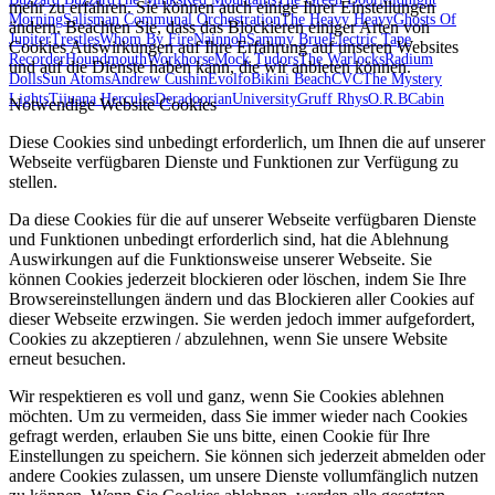
mehr zu erfahren. Sie können auch einige Ihrer Einstellungen
Morning
Salisman Communal Orchestration
The Heavy Heavy
Ghosts Of
ändern. Beachten Sie, dass das Blockieren einiger Arten von
Jupiter
Trestles
Whom By Fire
Nainnoh
Sammy Brue
Electric Tape
Cookies Auswirkungen auf Ihre Erfahrung auf unseren Websites
Recorder
Houndmouth
Workhorse
Mock Tudors
The Warlocks
Radium
und auf die Dienste haben kann, die wir anbieten können.
Dolls
Sun Atoms
Andrew Cushin
Evolfo
Bikini Beach
CVC
The Mystery
Lights
Tijuana Hercules
Deradoorian
University
Gruff Rhys
O.R.B
Cabin
Notwendige Website Cookies
Diese Cookies sind unbedingt erforderlich, um Ihnen die auf unserer
Webseite verfügbaren Dienste und Funktionen zur Verfügung zu
stellen.
Da diese Cookies für die auf unserer Webseite verfügbaren Dienste
und Funktionen unbedingt erforderlich sind, hat die Ablehnung
Auswirkungen auf die Funktionsweise unserer Webseite. Sie
können Cookies jederzeit blockieren oder löschen, indem Sie Ihre
Browsereinstellungen ändern und das Blockieren aller Cookies auf
dieser Webseite erzwingen. Sie werden jedoch immer aufgefordert,
Cookies zu akzeptieren / abzulehnen, wenn Sie unsere Website
erneut besuchen.
Wir respektieren es voll und ganz, wenn Sie Cookies ablehnen
möchten. Um zu vermeiden, dass Sie immer wieder nach Cookies
gefragt werden, erlauben Sie uns bitte, einen Cookie für Ihre
Einstellungen zu speichern. Sie können sich jederzeit abmelden oder
andere Cookies zulassen, um unsere Dienste vollumfänglich nutzen