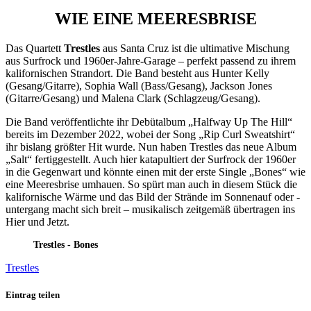
WIE EINE MEERESBRISE
Das Quartett
Trestles
aus Santa Cruz ist die ultimative Mischung
aus Surfrock und 1960er-Jahre-Garage – perfekt passend zu ihrem
kalifornischen Strandort. Die Band besteht aus Hunter Kelly
(Gesang/Gitarre), Sophia Wall (Bass/Gesang), Jackson Jones
(Gitarre/Gesang) und Malena Clark (Schlagzeug/Gesang).
Die Band veröffentlichte ihr Debütalbum „Halfway Up The Hill“
bereits im Dezember 2022, wobei der Song „Rip Curl Sweatshirt“
ihr bislang größter Hit wurde. Nun haben Trestles das neue Album
„Salt“ fertiggestellt. Auch hier katapultiert der Surfrock der 1960er
in die Gegenwart und könnte einen mit der erste Single „Bones“ wie
eine Meeresbrise umhauen. So spürt man auch in diesem Stück die
kalifornische Wärme und das Bild der Strände im Sonnenauf oder -
untergang macht sich breit – musikalisch zeitgemäß übertragen ins
Hier und Jetzt.
Trestles - Bones
Trestles
Eintrag teilen