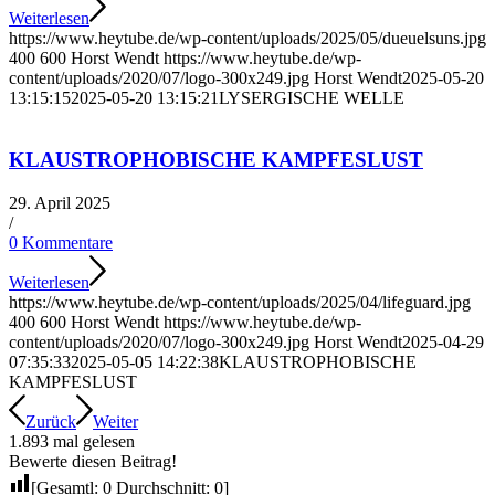
Weiterlesen
https://www.heytube.de/wp-content/uploads/2025/05/dueuelsuns.jpg
400
600
Horst Wendt
https://www.heytube.de/wp-
content/uploads/2020/07/logo-300x249.jpg
Horst Wendt
2025-05-20
13:15:15
2025-05-20 13:15:21
LYSERGISCHE WELLE
KLAUSTROPHOBISCHE KAMPFESLUST
29. April 2025
/
0 Kommentare
Weiterlesen
https://www.heytube.de/wp-content/uploads/2025/04/lifeguard.jpg
400
600
Horst Wendt
https://www.heytube.de/wp-
content/uploads/2020/07/logo-300x249.jpg
Horst Wendt
2025-04-29
07:35:33
2025-05-05 14:22:38
KLAUSTROPHOBISCHE
KAMPFESLUST
Zurück
Weiter
1.893 mal gelesen
Bewerte diesen Beitrag!
[Gesamtl:
0
Durchschnitt:
0
]