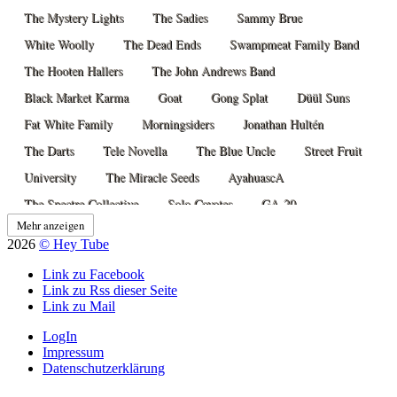
The Mystery Lights
The Sadies
Sammy Brue
White Woolly
The Dead Ends
Swampmeat Family Band
The Hooten Hallers
The John Andrews Band
Black Market Karma
Goat
Gong Splat
Düül Suns
Fat White Family
Morningsiders
Jonathan Hultén
The Darts
Tele Novella
The Blue Uncle
Street Fruit
University
The Miracle Seeds
AyahuascA
The Spectre Collective
Solo Coyotes
GA-20
Mehr anzeigen
Marks Paranormal Disneyland
The Steams
Mock Tudors
2026
© Hey Tube
Django Django
Devotchka
Sun Voyager
Anyway Gang
Link zu Facebook
The Devil In Miss Jones
The Movements
The Bobby Lees
Link zu Rss dieser Seite
Link zu Mail
Cindy
Organ Morgan
Press A
Kassi Valazza
Greet Death
Tigercub
Reality Anonymous
LogIn
Impressum
The Chemistry Set
The Mushroom Club
Datenschutzerklärung
The Brian Jonestown Massacre
Lifeguard