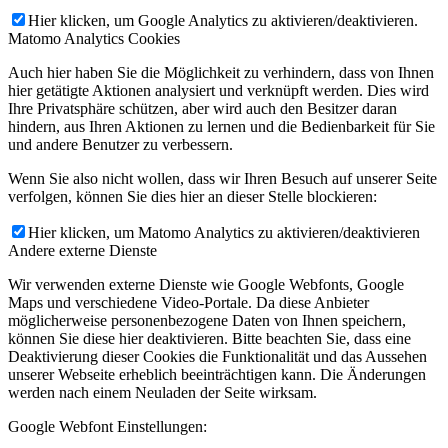
Hier klicken, um Google Analytics zu aktivieren/deaktivieren.
The Coral
Goodbye June
Wildwood Morning
Matomo Analytics Cookies
Garden Of Worm
Dead Meadow
Red Mountains
Auch hier haben Sie die Möglichkeit zu verhindern, dass von Ihnen
Richard Olson & The Familiars
Sleep Eaters
Native Sun
hier getätigte Aktionen analysiert und verknüpft werden. Dies wird
Ihre Privatsphäre schützen, aber wird auch den Besitzer daran
Flash Floods
Tijuana Hercules
Kids On A Crime Spree
hindern, aus Ihren Aktionen zu lernen und die Bedienbarkeit für Sie
und andere Benutzer zu verbessern.
Caroline Rose
Owen Tressider
Henrik Appel
The Clocks
No Age
Yea-Ming And The Rumours
Wenn Sie also nicht wollen, dass wir Ihren Besuch auf unserer Seite
verfolgen, können Sie dies hier an dieser Stelle blockieren:
All Them Witches
Mystic Braves
The Arthur Brothers
Hier klicken, um Matomo Analytics zu aktivieren/deaktivieren
Sir Marmalade
Index For Working Musik
Devils Witches
Andere externe Dienste
Himalayas
Amy May Ellis
The Amoires
Wir verwenden externe Dienste wie Google Webfonts, Google
Cousines Like Shit
Clothing Optional
Timothy B. Schmit
Maps und verschiedene Video-Portale. Da diese Anbieter
möglicherweise personenbezogene Daten von Ihnen speichern,
The WRS
Jadu Heart
Cari Cari
Drivin N Cryin
können Sie diese hier deaktivieren. Bitte beachten Sie, dass eine
Smoke
The Warlocks
The Bamboos
The Albinos
Deaktivierung dieser Cookies die Funktionalität und das Aussehen
unserer Webseite erheblich beeinträchtigen kann. Die Änderungen
The Dandy Warhols
Mandrake Handshake
Los Palms
werden nach einem Neuladen der Seite wirksam.
The Shifting Sands
Detroit Rebellion
Dreamwave
Google Webfont Einstellungen:
Salarymen
Lucid Sins
Scumbag Millionaire