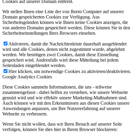
Cookies auf unserer Domain entfernt.
CVC
Kimono Drag Queens
Wir stellen Ihnen eine Liste der von Ihrem Computer auf unserer
Salisman Communal Orchestration
The Eggmen Whoooooo!
Domain gespeicherten Cookies zur Verfügung. Aus
Sicherheitsgründen können wie Ihnen keine Cookies anzeigen, die
Villagers
Stornoway
The Dead Tongues
Sun Atoms
von anderen Domains gespeichert werden. Diese können Sie in den
Sicherheitseinstellungen Ihres Browsers einsehen.
Langkamer
The Goa Express
Sharp Pins
Three Brothers And The Truth
Believe It It’s Easy
Aktivieren, damit die Nachrichtenleiste dauerhaft ausgeblendet
wird und alle Cookies, denen nicht zugestimmt wurde, abgelehnt
Black Lizard
Magic Shoppe
The Everywheres
Fangus
werden. Wir benötigen zwei Cookies, damit diese Einstellung
gespeichert wird. Andernfalls wird diese Mitteilung bei jedem
Gunman And The Holy Ghost
HeadFirst
Cabin
Seitenladen eingeblendet werden.
The Avett Brothers
Floorbrothers
The Third Sound
Hier klicken, um notwendige Cookies zu aktivieren/deaktivieren.
Google Analytics Cookies
The Rebels Of Tijuana
Jim White
TTRRUUCES
Diese Cookies sammeln Informationen, die uns - teilweise
Abronia
The Ghosts Of The Underground
The Vacant Lots
zusammengefasst - dabei helfen zu verstehen, wie unsere Webseite
Uncle Acid And The Deadbeats
Cherry Cosmos
Datura4
genutzt wird und wie effektiv unsere Marketing-Maßnahmen sind.
Auch können wir mit den Erkenntnissen aus diesen Cookies unsere
Unschooling
Fire In Her Eyes
Fragile Creatures
Anwendungen anpassen, um Ihre Nutzererfahrung auf unserer
Webseite zu verbessern.
Marcus O'Neill
Federale
Zoh Amba
TIDE-EYE
Steakhouse
The Lovetones
Acid Rooster
Wenn Sie nicht wollen, dass wir Ihren Besuch auf unserer Seite
verfolgen, können Sie dies hier in Ihrem Browser blockieren:
The Coalminers Grandson
Helicon
Sewage Farm