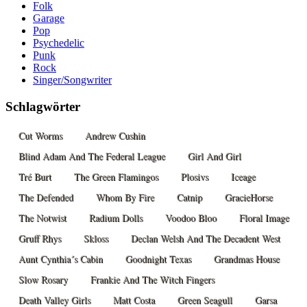
Folk
Garage
Pop
Psychedelic
Punk
Rock
Singer/Songwriter
Schlagwörter
Cut Worms
Andrew Cushin
Blind Adam And The Federal League
Girl And Girl
Tré Burt
The Green Flamingos
Plosivs
Iceage
The Defended
Whom By Fire
Catnip
GracieHorse
The Notwist
Radium Dolls
Voodoo Bloo
Floral Image
Gruff Rhys
Skloss
Declan Welsh And The Decadent West
Aunt Cynthia´s Cabin
Goodnight Texas
Grandmas House
Slow Rosary
Frankie And The Witch Fingers
Death Valley Girls
Matt Costa
Green Seagull
Garsa