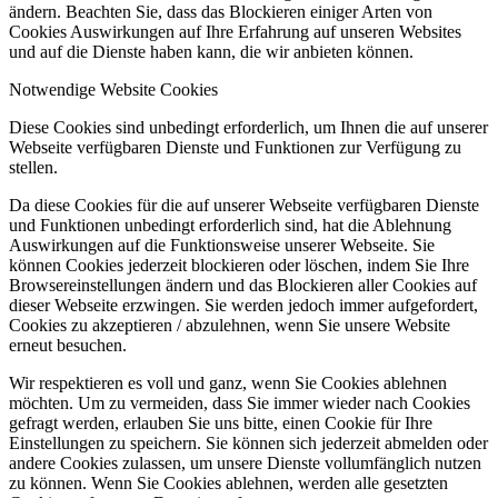
ändern. Beachten Sie, dass das Blockieren einiger Arten von
Houndmouth
Black Bats
Angus And Julia Stone
Cookies Auswirkungen auf Ihre Erfahrung auf unseren Websites
und auf die Dienste haben kann, die wir anbieten können.
Immaterial Possession
Scott Hepple & The Sun Band
Arsun
Notwendige Website Cookies
Slud
Camera
Venus Furs
Oog Bogo
Office Dog
SunDog
MEMORIALS
Golden Hours
Muddy Ruckus
Diese Cookies sind unbedingt erforderlich, um Ihnen die auf unserer
Webseite verfügbaren Dienste und Funktionen zur Verfügung zu
The Third Mind
Buzzard Buzzard Buzzard
Glass Eye
stellen.
Las Robertas
L'Epée
Sunstack Jones
Panic Shack
Da diese Cookies für die auf unserer Webseite verfügbaren Dienste
Alex Maas
The Gluts
The Holy Spirit Of Nothing
und Funktionen unbedingt erforderlich sind, hat die Ablehnung
Auswirkungen auf die Funktionsweise unserer Webseite. Sie
Tucker Riggleman & The Cheap Dates
The Scratch
können Cookies jederzeit blockieren oder löschen, indem Sie Ihre
Browsereinstellungen ändern und das Blockieren aller Cookies auf
Stone Sober
The Black Keys
Lawmaker
Nainnoh
dieser Webseite erzwingen. Sie werden jedoch immer aufgefordert,
Celestial Bums
Widowspeak
Said Sara
Mdou Moctar
Cookies zu akzeptieren / abzulehnen, wenn Sie unsere Website
erneut besuchen.
The Ar-Kaics
The Snuts
Thirsty Curses
Evolfo
Wir respektieren es voll und ganz, wenn Sie Cookies ablehnen
Bikini Beach
Saintes
Liminal
The Gnomes
möchten. Um zu vermeiden, dass Sie immer wieder nach Cookies
gefragt werden, erlauben Sie uns bitte, einen Cookie für Ihre
Khruangbin
Wild Wild Wets
Trestles
Einstellungen zu speichern. Sie können sich jederzeit abmelden oder
Japanese Television
The Monsters
Garcia Peoples
andere Cookies zulassen, um unsere Dienste vollumfänglich nutzen
zu können. Wenn Sie Cookies ablehnen, werden alle gesetzten
Hot Snakes
The Minks
Small Field
Fountain