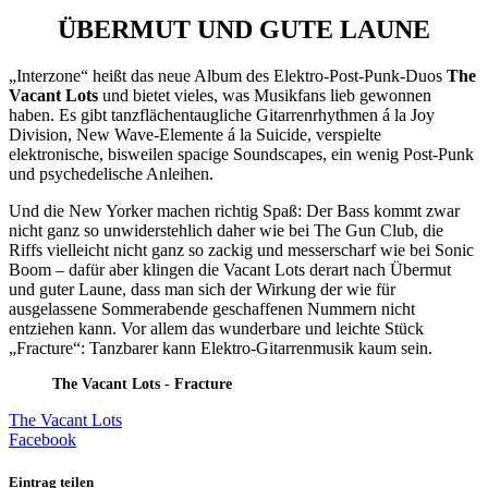
ÜBERMUT UND GUTE LAUNE
„Interzone“ heißt das neue Album des Elektro-Post-Punk-Duos
The
Vacant Lots
und bietet vieles, was Musikfans lieb gewonnen
haben. Es gibt tanzflächentaugliche Gitarrenrhythmen á la Joy
Division, New Wave-Elemente á la Suicide, verspielte
elektronische, bisweilen spacige Soundscapes, ein wenig Post-Punk
und psychedelische Anleihen.
Und die New Yorker machen richtig Spaß: Der Bass kommt zwar
nicht ganz so unwiderstehlich daher wie bei The Gun Club, die
Riffs vielleicht nicht ganz so zackig und messerscharf wie bei Sonic
Boom – dafür aber klingen die Vacant Lots derart nach Übermut
und guter Laune, dass man sich der Wirkung der wie für
ausgelassene Sommerabende geschaffenen Nummern nicht
entziehen kann. Vor allem das wunderbare und leichte Stück
„Fracture“: Tanzbarer kann Elektro-Gitarrenmusik kaum sein.
The Vacant Lots - Fracture
The Vacant Lots
Facebook
Eintrag teilen