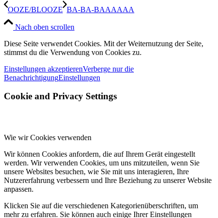
OOZE/BLOOZE
BA-BA-BAAAAAA
Wicca Phase Springs Eternal
Electric Tape Recorder
Strand Of Oaks
Sour Sob
Ghosts Of Jupiter
Nach oben scrollen
Table Scraps
Forest Ray
Dead Finks
Verstärker
Diese Seite verwendet Cookies. Mit der Weiternutzung der Seite,
stimmst du die Verwendung von Cookies zu.
Desert Sands
Hakan
The Goon Sax
The Cold Stares
Night Beats
Nora Kelly Band
Space Indians
Einstellungen akzeptieren
Verberge nur die
Benachrichtigung
Einstellungen
Bhopal´s Flowers
The Blue Giant Zeta Puppies
Cookie and Privacy Settings
The Smashing Times
DAIISTAR
Bad Ritual
The Green Door
Whitney K
King Gizzard & The Lizard Wizard
Aitis Band
The Pilgrim
Wie wir Cookies verwenden
Baby Jesus
The Humms
MIEN
The Heavenly Bodes
Wir können Cookies anfordern, die auf Ihrem Gerät eingestellt
The Men
The Number Red
Primaries
werden. Wir verwenden Cookies, um uns mitzuteilen, wenn Sie
Jack Habeggers Celebrity Telethon
Black Kalmar Skull
unsere Websites besuchen, wie Sie mit uns interagieren, Ihre
Nutzererfahrung verbessern und Ihre Beziehung zu unserer Website
Black Operator
La Cerca
Nancy
Coma Girls
anpassen.
Deadborns
Stress Dolls
Pretty Lightning
Klicken Sie auf die verschiedenen Kategorienüberschriften, um
The Heavy Heavy
Californiosos
Head Cut
Great Lakes
mehr zu erfahren. Sie können auch einige Ihrer Einstellungen