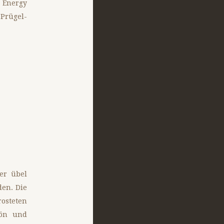
 Energy
 Prügel-
er übel
den. Die
rosteten
hön und