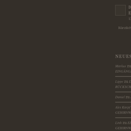
D
E
1
Kürzlic
NEUE
Markus
z
EINGÄNG
Lippe
D
zu
RÜCKSCH
Daniel
zu
Alex Karpf
GEHIRNW
Linh
E
zu
GEHIRNW