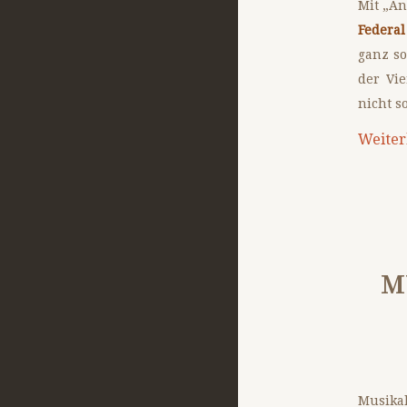
Mit „An
Federal
ganz so
der Vi
nicht s
Weiter
M
Musika