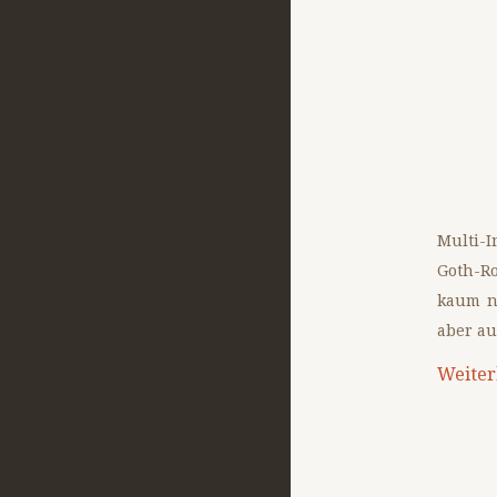
Multi-I
Goth-R
kaum n
aber au
Weiter