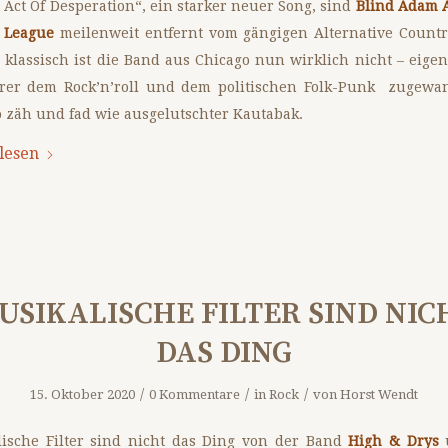
 Act Of Desperation“, ein starker neuer Song, sind
Blind Adam 
 League
meilenweit entfernt vom gängigen Alternative Countr
 klassisch ist die Band aus Chicago nun wirklich nicht – eigent
erer dem Rock’n’roll und dem politischen Folk-Punk zugewa
o zäh und fad wie ausgelutschter Kautabak.
lesen
USIKALISCHE FILTER SIND NIC
DAS DING
/
/
/
15. Oktober 2020
0 Kommentare
in
Rock
von
Horst Wendt
lische Filter sind nicht das Ding von der Band
High & Drys