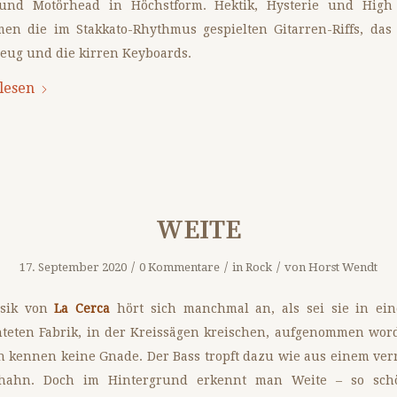
und Motörhead in Höchstform. Hektik, Hysterie und High
en die im Stakkato-Rhythmus gespielten Gitarren-Riffs, das
eug und die kirren Keyboards.
lesen
WEITE
/
/
/
17. September 2020
0 Kommentare
in
Rock
von
Horst Wendt
sik von
La Cerca
hört sich manchmal an, als sei sie in ein
teten Fabrik, in der Kreissägen kreischen, aufgenommen wor
n kennen keine Gnade. Der Bass tropft dazu wie aus einem ver
hahn. Doch im Hintergrund erkennt man Weite – so sc