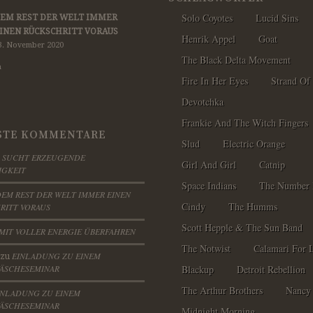
Solo Coyotes
Lucid Sins
EM REST DER WELT IMMER
INEN RÜCKSCHRITT VORAUS
Henrik Appel
Goat
3. November 2020
The Black Delta Movement
h
Fire In Her Eyes
Strand Of
Devotchka
Frankie And The Witch Fingers
STE KOMMENTARE
Slud
Electric Orange
SUCHT ERZEUGENDE
u
Girl And Girl
Catnip
IGKEIT
Space Indians
The Number 
EM REST DER WELT IMMER EINEN
Cindy
The Humms
RITT VORAUS
Scott Hepple & The Sun Band
MIT VOLLER ENERGIE ÜBERFAHREN
The Notwist
Calamari For 
EINLADUNG ZU EINEM
zu
ÄSCHESEMINAR
Blackup
Detroit Rebellion
The Arthur Brothers
Nancy
INLADUNG ZU EINEM
ÄSCHESEMINAR
Midnight Morning