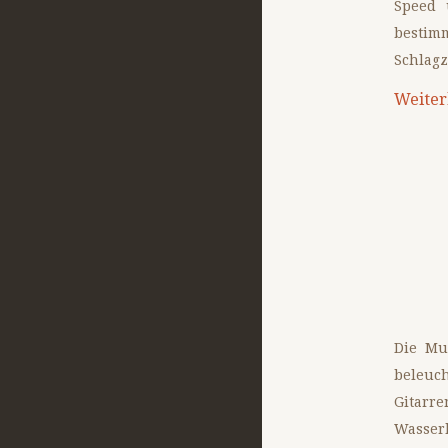
Speed 
bestimm
Schlagz
Weiter
Die Mu
beleuch
Gitarre
Wasser