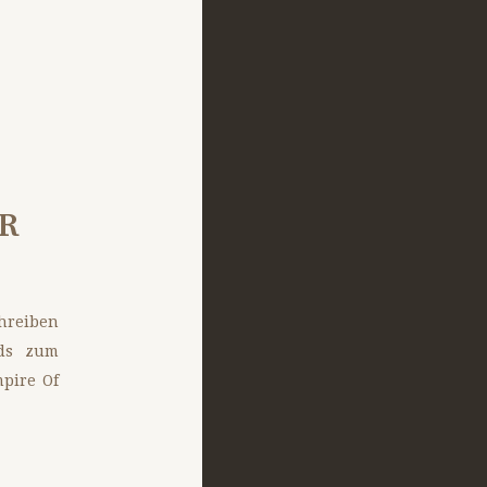
ER
hreiben
nds zum
pire Of