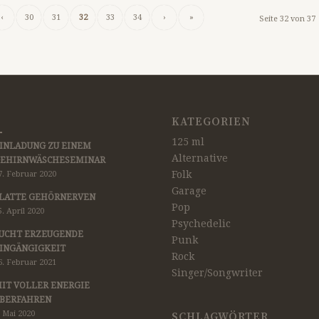
‹
30
31
32
33
34
›
»
Seite 32 von 37
KATEGORIEN
125 ml
INLADUNG ZU EINEM
Alternative
EHIRNWÄSCHESEMINAR
Folk
7. Februar 2020
Garage
LATTE GEHÖRNERVEN
Pop
5. April 2020
Psychedelic
UCHT ERZEUGENDE
Punk
INGÄNGIGKEIT
Rock
6. Februar 2021
Singer/Songwriter
IT VOLLER ENERGIE
BERFAHREN
. Mai 2020
SCHLAGWÖRTER