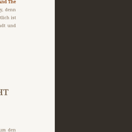
And The
y, denn
lich ist
ndt und
HT
um den