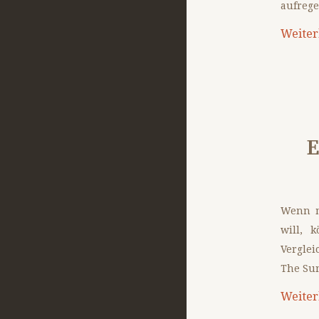
aufrege
Weiter
E
Wenn m
will, 
Vergle
The Sun
Weiter