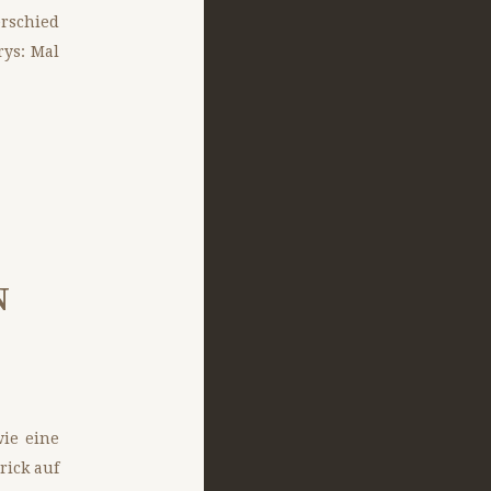
erschied
rys: Mal
N
wie eine
rick auf