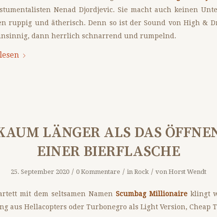
stumentalisten Nenad Djordjevic. Sie macht auch keinen Unt
n ruppig und ätherisch. Denn so ist der Sound von High & D
insinnig, dann herrlich schnarrend und rumpelnd.
lesen
KAUM LÄNGER ALS DAS ÖFFNE
EINER BIERFLASCHE
/
/
/
25. September 2020
0 Kommentare
in
Rock
von
Horst Wendt
artett mit dem seltsamen Namen
Scumbag Millionaire
klingt 
g aus Hellacopters oder Turbonegro als Light Version, Cheap T