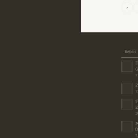
«
Beliebt
E
G
1
P
1
S
E
2
M
Ü
7