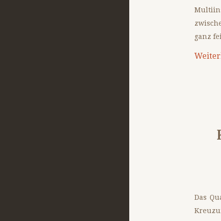
Multiin
zwische
ganz fe
Weiter
Das Qu
Kreuzun