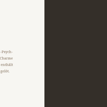
-Psych-
-Charme
enthält
gelöt.