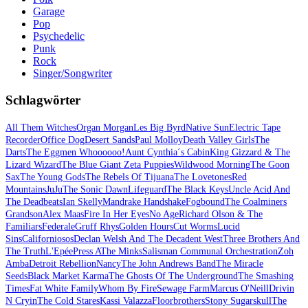
Garage
Pop
Psychedelic
Punk
Rock
Singer/Songwriter
Schlagwörter
All Them Witches
Organ Morgan
Les Big Byrd
Native Sun
Electric Tape
Recorder
Office Dog
Desert Sands
Paul Molloy
Death Valley Girls
The
Darts
The Eggmen Whoooooo!
Aunt Cynthia´s Cabin
King Gizzard & The
Lizard Wizard
The Blue Giant Zeta Puppies
Wildwood Morning
The Goon
Sax
The Young Gods
The Rebels Of Tijuana
The Lovetones
Red
Mountains
JuJu
The Sonic Dawn
Lifeguard
The Black Keys
Uncle Acid And
The Deadbeats
Ian Skelly
Mandrake Handshake
Fogbound
The Coalminers
Grandson
Alex Maas
Fire In Her Eyes
No Age
Richard Olson & The
Familiars
Federale
Gruff Rhys
Golden Hours
Cut Worms
Lucid
Sins
Californiosos
Declan Welsh And The Decadent West
Three Brothers And
The Truth
L'Epée
Press A
The Minks
Salisman Communal Orchestration
Zoh
Amba
Detroit Rebellion
Nancy
The John Andrews Band
The Miracle
Seeds
Black Market Karma
The Ghosts Of The Underground
The Smashing
Times
Fat White Family
Whom By Fire
Sewage Farm
Marcus O'Neill
Drivin
N Cryin
The Cold Stares
Kassi Valazza
Floorbrothers
Stony Sugarskull
The