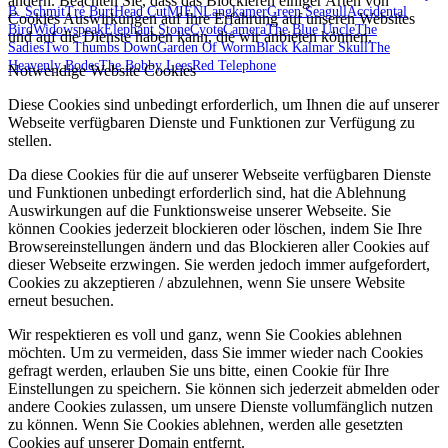
ändern. Beachten Sie, dass das Blockieren einiger Arten von
B. Schmit
Tré Burt
Head Cut
MIEN
Langkamer
Green Seagull
Accidental
Cookies Auswirkungen auf Ihre Erfahrung auf unseren Websites
Bird
Widowspeak
Elephant Stone
Cyote
Camera
The Blue Uncle
The
und auf die Dienste haben kann, die wir anbieten können.
Sadies
Two Thumbs Down
Garden Of Worm
Black Kalmar Skull
The
Heavenly Bodes
The Bobby Lees
Red Telephone
Notwendige Website Cookies
Diese Cookies sind unbedingt erforderlich, um Ihnen die auf unserer
Webseite verfügbaren Dienste und Funktionen zur Verfügung zu
stellen.
Da diese Cookies für die auf unserer Webseite verfügbaren Dienste
und Funktionen unbedingt erforderlich sind, hat die Ablehnung
Auswirkungen auf die Funktionsweise unserer Webseite. Sie
können Cookies jederzeit blockieren oder löschen, indem Sie Ihre
Browsereinstellungen ändern und das Blockieren aller Cookies auf
dieser Webseite erzwingen. Sie werden jedoch immer aufgefordert,
Cookies zu akzeptieren / abzulehnen, wenn Sie unsere Website
erneut besuchen.
Wir respektieren es voll und ganz, wenn Sie Cookies ablehnen
möchten. Um zu vermeiden, dass Sie immer wieder nach Cookies
gefragt werden, erlauben Sie uns bitte, einen Cookie für Ihre
Einstellungen zu speichern. Sie können sich jederzeit abmelden oder
andere Cookies zulassen, um unsere Dienste vollumfänglich nutzen
zu können. Wenn Sie Cookies ablehnen, werden alle gesetzten
Cookies auf unserer Domain entfernt.