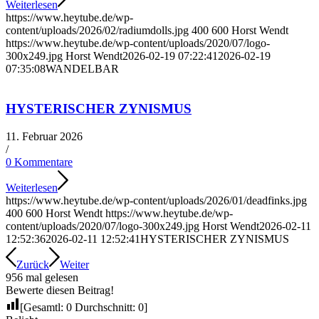
Weiterlesen
https://www.heytube.de/wp-
content/uploads/2026/02/radiumdolls.jpg
400
600
Horst Wendt
https://www.heytube.de/wp-content/uploads/2020/07/logo-
300x249.jpg
Horst Wendt
2026-02-19 07:22:41
2026-02-19
07:35:08
WANDELBAR
HYSTERISCHER ZYNISMUS
11. Februar 2026
/
0 Kommentare
Weiterlesen
https://www.heytube.de/wp-content/uploads/2026/01/deadfinks.jpg
400
600
Horst Wendt
https://www.heytube.de/wp-
content/uploads/2020/07/logo-300x249.jpg
Horst Wendt
2026-02-11
12:52:36
2026-02-11 12:52:41
HYSTERISCHER ZYNISMUS
Zurück
Weiter
956 mal gelesen
Bewerte diesen Beitrag!
[Gesamtl:
0
Durchschnitt:
0
]