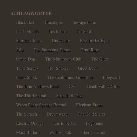
SCHLAGWÖRTER
Black Bats
Himalayas
Sewage Farm
Flash Floods
Los Palms
Fat Soul
Sunstack Jones
University
Fire In Her Eyes
JuJu
The Smashing Times
Gruff Rhys
Office Dog
The Mushroom Club
The Gluts
Table Scraps
Hot Snakes
Greet Death
Panic Shack
The Coalminers Grandson
Lifeguard
The John Andrews Band
CVC
Death Valley Girls
The Third Sound
Strand Of Oaks
Wicca Phase Springs Eternal
Elephant Stone
The Scratch
Dreamwave
The Cold Stares
Electric Orange
Las Robertas
Fogbound
Mock Tudors
Widowspeak
Cherry Cosmos