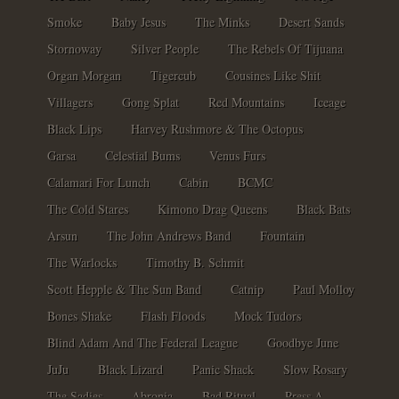
Smoke
Baby Jesus
The Minks
Desert Sands
Stornoway
Silver People
The Rebels Of Tijuana
Organ Morgan
Tigercub
Cousines Like Shit
Villagers
Gong Splat
Red Mountains
Iceage
Black Lips
Harvey Rushmore & The Octopus
Garsa
Celestial Bums
Venus Furs
Calamari For Lunch
Cabin
BCMC
The Cold Stares
Kimono Drag Queens
Black Bats
Arsun
The John Andrews Band
Fountain
The Warlocks
Timothy B. Schmit
Scott Hepple & The Sun Band
Catnip
Paul Molloy
Bones Shake
Flash Floods
Mock Tudors
Blind Adam And The Federal League
Goodbye June
JuJu
Black Lizard
Panic Shack
Slow Rosary
The Sadies
Abronia
Bad Ritual
Press A