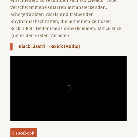
entschieden. So verbinden sich auf „Heads“ raue,
verschwommene Gitarren mit ansteckenden,
echogetränkten Vocals und treibenden
Rhythmusabschnitten, die mit einem zeitlosen
Rock’n’Roll-Hedonismus daherkommen. Mit „66Sick“
gibt es den ersten Vorboten.
Black Lizard - 66Sick (Audio)
Facebook