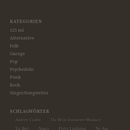
KATEGORIEN
125 ml
Alternative
Folk
Garage
Pop
Psychedelic
Punk
Rock
Singer/Songwriter
SCHLAGWÖRTER
Andrew Cushin
The Brian Jonestown Massacre
Tré Burt
Nancy
Pretty Lightning
No Age