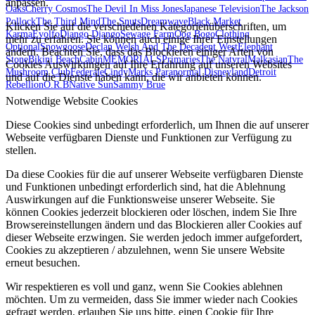
anpassen.
Oaks
Cherry Cosmos
The Devil In Miss Jones
Japanese Television
The Jackson
Pollock
The Third Mind
The Snuts
Dreamwave
Black Market
Klicken Sie auf die verschiedenen Kategorienüberschriften, um
Karma
Evolfo
Django Django
Sewage Farm
Oog Bogo
Clothing
mehr zu erfahren. Sie können auch einige Ihrer Einstellungen
Optional
Snowgoose
Declan Welsh And The Decadent West
Elephant
ändern. Beachten Sie, dass das Blockieren einiger Arten von
Stone
Bikini Beach
Cabin
MEMORIALS
Primaries
The Natvral
Malkasian
The
Cookies Auswirkungen auf Ihre Erfahrung auf unseren Websites
Mushroom Club
Federale
Cindy
Marks Paranormal Disneyland
Detroit
und auf die Dienste haben kann, die wir anbieten können.
Rebellion
O.R.B
Native Sun
Sammy Brue
Notwendige Website Cookies
Diese Cookies sind unbedingt erforderlich, um Ihnen die auf unserer
Webseite verfügbaren Dienste und Funktionen zur Verfügung zu
stellen.
Da diese Cookies für die auf unserer Webseite verfügbaren Dienste
und Funktionen unbedingt erforderlich sind, hat die Ablehnung
Auswirkungen auf die Funktionsweise unserer Webseite. Sie
können Cookies jederzeit blockieren oder löschen, indem Sie Ihre
Browsereinstellungen ändern und das Blockieren aller Cookies auf
dieser Webseite erzwingen. Sie werden jedoch immer aufgefordert,
Cookies zu akzeptieren / abzulehnen, wenn Sie unsere Website
erneut besuchen.
Wir respektieren es voll und ganz, wenn Sie Cookies ablehnen
möchten. Um zu vermeiden, dass Sie immer wieder nach Cookies
gefragt werden, erlauben Sie uns bitte, einen Cookie für Ihre