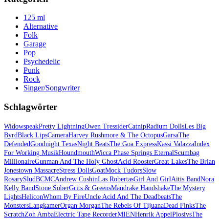
125 ml
Alternative
Folk
Garage
Pop
Psychedelic
Punk
Rock
Singer/Songwriter
Schlagwörter
Widowspeak
Pretty Lightning
Owen Tressider
Catnip
Radium Dolls
Les Big
Byrd
Black Lips
Camera
Harvey Rushmore & The Octopus
Garsa
The
Defended
Goodnight Texas
Night Beats
The Goa Express
Kassi Valazza
Index
For Working Musik
Houndmouth
Wicca Phase Springs Eternal
Scumbag
Millionaire
Gunman And The Holy Ghost
Acid Rooster
Great Lakes
The Brian
Jonestown Massacre
Stress Dolls
Goat
Mock Tudors
Slow
Rosary
Slud
BCMC
Andrew Cushin
Las Robertas
Girl And Girl
Aitis Band
Nora
Kelly Band
Stone Sober
Grits & Greens
Mandrake Handshake
The Mystery
Lights
Helicon
Whom By Fire
Uncle Acid And The Deadbeats
The
Monsters
Langkamer
Organ Morgan
The Rebels Of Tijuana
Dead Finks
The
Scratch
Zoh Amba
Electric Tape Recorder
MIEN
Henrik Appel
Plosivs
The