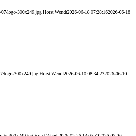
0/07/logo-300x249.jpg
Horst Wendt
2026-06-18 07:28:16
2026-06-18
07/logo-300x249.jpg
Horst Wendt
2026-06-10 08:34:23
2026-06-10
logo-300x249.jpg
Horst Wendt
2026-05-26 13:05:32
2026-05-26