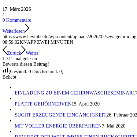
17. März 2026
/
0 Kommentare
Weiterlesen
https://www.heytube.de/wp-content/uploads/2026/02/sewagefarm.jpg
08:59:02
KNAPP ZWEI MINUTEN
Zurück
Weiter
1.311 mal gelesen
Bewerte diesen Beitrag!
[Gesamtl:
0
Durchschnitt:
0
]
Beliebt
EINLADUNG ZU EINEM GEHIRNWÄSCHESEMINAR
17
PLATTE GEHÖRNERVEN
15. April 2020
SUCHT ERZEUGENDE EINGÄNGIGKEIT
26. Februar 20
MIT VOLLER ENERGIE ÜBERFAHREN
7. Mai 2020
DEM REST DER WELT IMMER EINEN RÜCKSCHRITT