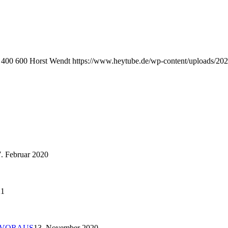
400
600
Horst Wendt
https://www.heytube.de/wp-content/uploads/20
. Februar 2020
21
 VORAUS
13. November 2020