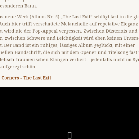
besonderen Bann.
s neue Werk (Album Nr. 5) „The Last Exit“ schlägt fast in die gl
Auch hier trifft verschattete Melancholie auf repetative Eleganz
m wird nie der Pop-Appeal vergessen. Zwischen Düsternis und
, zwischen Schwere und Leichtigkeit wird eben keinen Unters
. Der Band ist ein ruhiges, lässiges Album geglückt, mit einer
uellen Handschrift, die sich mit dem Opener und Titelsong fast 
elisch-träumerischen Klängen verliert – jedenfalls nicht im Sy
aufgeregt schön.
l Corners - The Last Exit