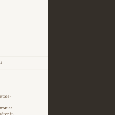
ynthie-
tronica,
örer in