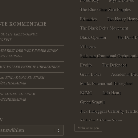
Forest Ray
Mystic Braves
The Blue Giant Zeta Puppies
Primaries
The Heavy Heav
STE KOMMENTARE
The Black Delta Movement
SUCHT ERZEUGENDE
u
Black Operator
The Dead E
IGKEIT
Villagers
EM REST DER WELT IMMER EINEN
Salisman Communal Orchestrati
RITT VORAUS
Evolfo
The Defended
MIT VOLLER ENERGIE ÜBERFAHREN
Great Lakes
Accidental Bir
EINLADUNG ZU EINEM
zu
ÄSCHESEMINAR
Marks Paranormal Disneyland
BCMC
Jadu Heart
INLADUNG ZU EINEM
ÄSCHESEMINAR
Green Seagull
Jack Habeggers Celebrity Teleth
V
Kids On A Crime Spree
Mehr anzeigen
Detroit Rebellion
Baby Jesu