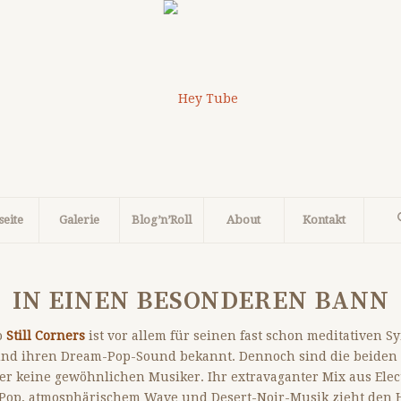
seite
Galerie
Blog’n’Roll
About
Kontakt
IN EINEN BESONDEREN BANN
o
Still Corners
ist vor allem für seinen fast schon meditativen S
und ihren Dream-Pop-Sound bekannt. Dennoch sind die beiden
r keine gewöhnlichen Musiker. Ihr extravaganter Mix aus Elec
Pop, atmosphärischem Wave und Desert-Noir-Musik zieht den H