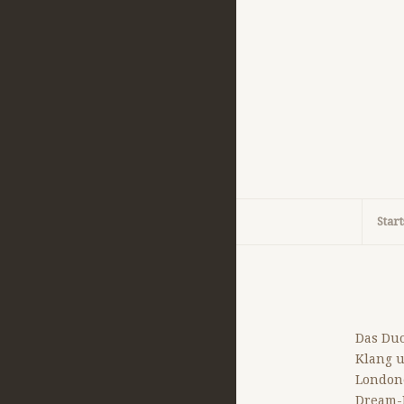
Start
Das Du
Klang 
Londone
Dream-