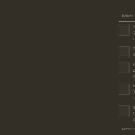
Beliebt
E
G
1
P
1
S
E
2
M
Ü
7
D
E
1
Kürzlic