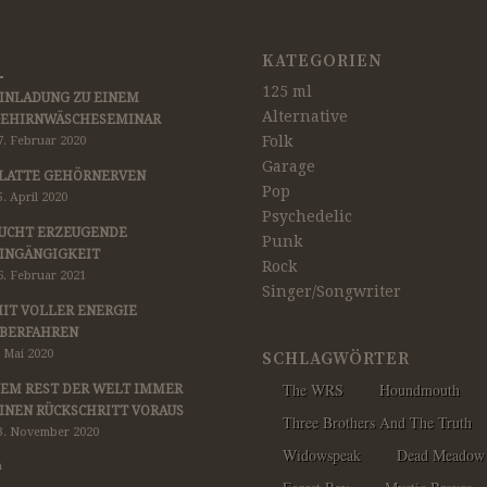
KATEGORIEN
125 ml
INLADUNG ZU EINEM
Alternative
EHIRNWÄSCHESEMINAR
Folk
7. Februar 2020
Garage
LATTE GEHÖRNERVEN
Pop
5. April 2020
Psychedelic
UCHT ERZEUGENDE
Punk
INGÄNGIGKEIT
Rock
6. Februar 2021
Singer/Songwriter
IT VOLLER ENERGIE
BERFAHREN
. Mai 2020
SCHLAGWÖRTER
The WRS
Houndmouth
EM REST DER WELT IMMER
INEN RÜCKSCHRITT VORAUS
Three Brothers And The Truth
3. November 2020
Widowspeak
Dead Meadow
h