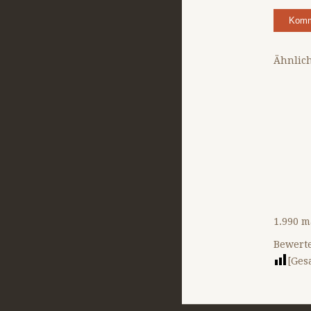
Ähnlich
1.990 m
Bewerte
[Ges