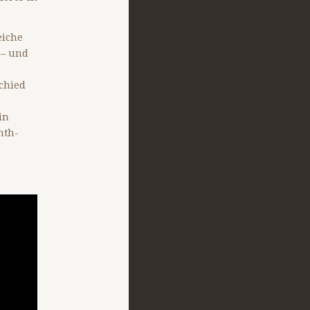
eiche
 – und
chied
in
nth-